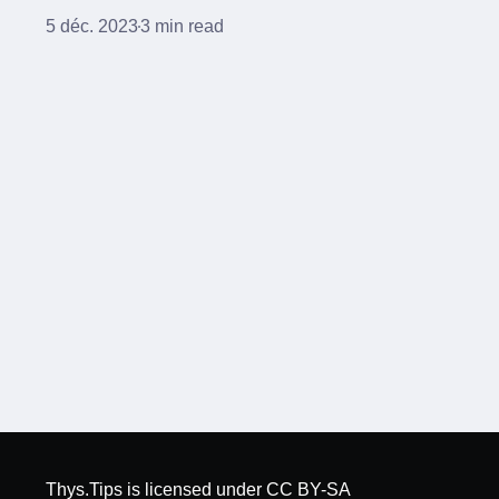
une partition chiffrée avec luks via SSH.
5 déc. 2023
3 min read
Thys.Tips
is licensed under
CC BY-SA