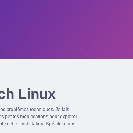
rch Linux
ues problèmes techniques. Je fais
s petites modifications pour explorer
tallation. Spécifications *
Système de fichier: BTRFS au dessus de LUKS2 (chiffrement) * Gestionnaire