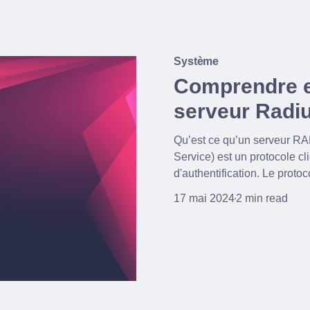
Système
Comprendre e
serveur Radi
Qu’est ce qu’un serveur RADIUS? RADIUS (Remote Authenticati
Service) est un protocole c
d'authentification. Le prot
société Livingston enterpris
17 mai 2024
2 min read
serveurs d'