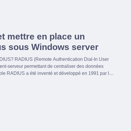
t mettre en place un
us sous Windows server
on Dial-In User
lient-serveur permettant de centraliser des données
ocole RADIUS a été inventé et développé en 1991 par la
e (rachetée par Lucent Technologies), qui fabriquait des